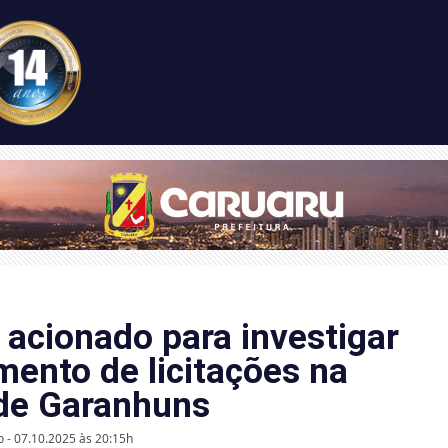
 acionado para investigar
mento de licitações na
de Garanhuns
o - 07.10.2025 às 20:15h